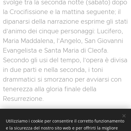
svolge tra la seconda notte (sabato) dopo
la Crocifissione e la mattina seguente; il
dipanarsi della narrazione esprime gli stati
d'animo dei cinque personaggi: Lucifero,
Maria Maddalena, l'Angelo, San Giovanni
Evangelista e Santa Maria di Cleofa.
Secondo gli usi del tempo, l'opera è divisa
in due parti e nella seconda, i toni
drammatici si smorzano per avviarsi con
tenerezza alla gloria finale della
Resurrezione.
Scrivi per informazioni e prenotazioni
Utilizziamo i cookie per consentire il corretto funzionamento
e la sicurezza del nostro sito web e per offrirti la migliore