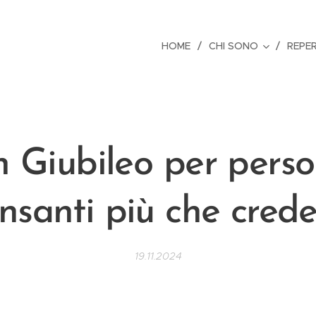
HOME
CHI SONO
REPE
 Giubileo per pers
nsanti più che crede
19.11.2024