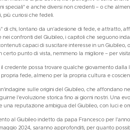
ni speciali" e anche diversi non credenti – o che almeno
i, più curiosi che fedeli.
à" di chi, lontano da un'adesione di fede, e attratto, a
 nei confronti del Giubileo, i capitoli che seguono i
i contenuti capaci di suscitare interesse in un Giubileo, 
n certo punto di vista, nemmeno la migliore – per visi
 il credente possa trovare qualche giovamento dalla 
a propria fede, almeno per la propria cultura e coscienz
un'indagine sulle origini del Giubileo, che affondano n
guirne l'evoluzione storica fino ai giorni nostri. Una e
ce una reputazione ambigua del Giubileo, con luci e o
mento al Giubileo indetto da papa Francesco per l'anno
 maggio 2024, saranno approfonditi, per quanto possibi