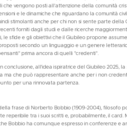
ali che vengono posti all'attenzione della comunità cris
nsioni e le dinamiche che riguardano la comunità civi
indi stimolanti anche per chi non si sente parte della 
recenti forniti dagli studi e dalle ricerche maggiormen
ti, le sfide e gli obiettivi che il Giubileo propone as
proposti secondo un linguaggio e un genere letterario
pensanti" prima ancora di quelli "credenti".
in conclusione, all'idea ispiratrice del Giubileo 2025, l
dea ma che può rappresentare anche per i non credent
 punto per una rinnovata partenza.
della frase di Norberto Bobbio (1909-2004), filosofo poli
e reperibile tra i suoi scritti e, probabilmente, il card. 
e Bobbio ha comunque espresso in conferenze e artic