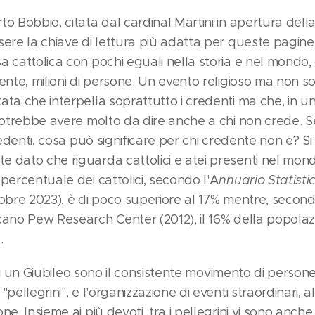
o Bobbio, citata dal cardinal Martini in apertura dell
ere la chiave di lettura più adatta per queste pagine d
 cattolica con pochi eguali nella storia e nel mondo, 
ente, milioni di persone. Un evento religioso ma non so
ata che interpella soprattutto i credenti ma che, in u
potrebbe avere molto da dire anche a chi non crede. Se 
redenti, cosa può significare per chi credente non e? Si
 dato che riguarda cattolici e atei presenti nel mon
percentuale dei cattolici, secondo l'A
nnuario Statisti
tobre 2023), è di poco superiore al 17% mentre, seco
cano Pew Research Center (2012), il 16% della popola
.
i di un Giubileo sono il consistente movimento di person
pellegrini", e l'organizzazione di eventi straordinari, a
e. Insieme ai più devoti, tra i pellegrini vi sono anche i