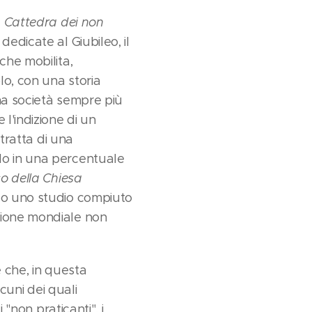
a
Cattedra dei non
edicate al Giubileo, il
che mobilita,
lo, con una storia
na società sempre più
l'indizione di un
 tratta di una
do in una percentuale
co della Chiesa
ndo uno studio compiuto
zione mondiale non
e che, in questa
lcuni dei quali
 "non praticanti", i