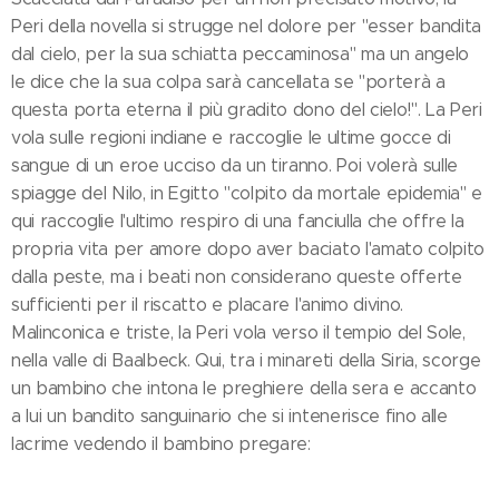
Peri della novella si strugge nel dolore per "esser bandita
dal cielo, per la sua schiatta peccaminosa" ma un angelo
le dice che la sua colpa sarà cancellata se "porterà a
questa porta eterna il più gradito dono del cielo!". La Peri
vola sulle regioni indiane e raccoglie le ultime gocce di
sangue di un eroe ucciso da un tiranno. Poi volerà sulle
spiagge del Nilo, in Egitto "colpito da mortale epidemia" e
qui raccoglie l'ultimo respiro di una fanciulla che offre la
propria vita per amore dopo aver baciato l'amato colpito
dalla peste, ma i beati non considerano queste offerte
sufficienti per il riscatto e placare l'animo divino.
Malinconica e triste, la Peri vola verso il tempio del Sole,
nella valle di Baalbeck. Qui, tra i minareti della Siria, scorge
un bambino che intona le preghiere della sera e accanto
a lui un bandito sanguinario che si intenerisce fino alle
lacrime vedendo il bambino pregare: